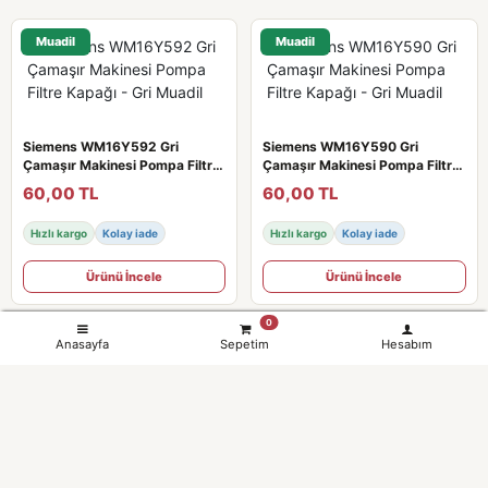
Muadil
Muadil
Siemens WM16Y592 Gri
Siemens WM16Y590 Gri
Çamaşır Makinesi Pompa Filtre
Çamaşır Makinesi Pompa Filtre
Kapağı - Gri Muadil
Kapağı - Gri Muadil
60,00 TL
60,00 TL
Hızlı kargo
Kolay iade
Hızlı kargo
Kolay iade
Ürünü İncele
Ürünü İncele
0
Anasayfa
Sepetim
Hesabım
Muadil
Muadil
Siemens WM16Y542 Gri
Siemens WM16Y540 Gri