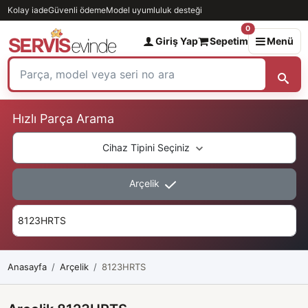
Kolay iade
Güvenli ödeme
Model uyumluluk desteği
0
Giriş Yap
Sepetim
Menü
Hızlı Parça Arama
Cihaz Tipini Seçiniz
Arçelik
Anasayfa
Arçelik
8123HRTS