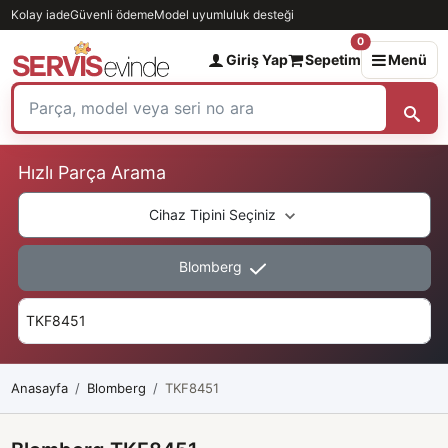
Kolay iade
Güvenli ödeme
Model uyumluluk desteği
0
Giriş Yap
Sepetim
Menü
Hızlı Parça Arama
Cihaz Tipini Seçiniz
Blomberg
Anasayfa
Blomberg
TKF8451