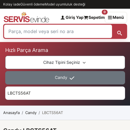
Kolay iade
Güvenli ödeme
Model uyumluluk desteği
0
Giriş Yap
Sepetim
Menü
Hızlı Parça Arama
Cihaz Tipini Seçiniz
Candy
Anasayfa
Candy
LBCTS56AT