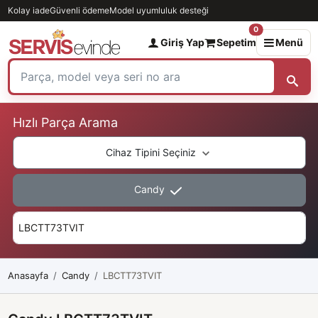
Kolay iade
Güvenli ödeme
Model uyumluluk desteği
0
Giriş Yap
Sepetim
Menü
Hızlı Parça Arama
Cihaz Tipini Seçiniz
Candy
Anasayfa
Candy
LBCTT73TVIT