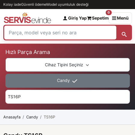
Kolay iade
Güvenli ödeme
Model uyumluluk desteği
0
Giriş Yap
Sepetim
Menü
Hızlı Parça Arama
Cihaz Tipini Seçiniz
Candy
Anasayfa
Candy
TS16P