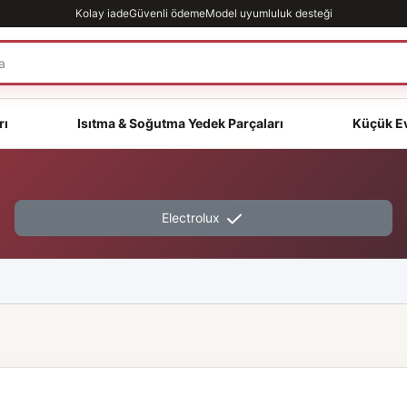
Kolay iade
Güvenli ödeme
Model uyumluluk desteği
rı
Isıtma & Soğutma Yedek Parçaları
Küçük Ev
Electrolux