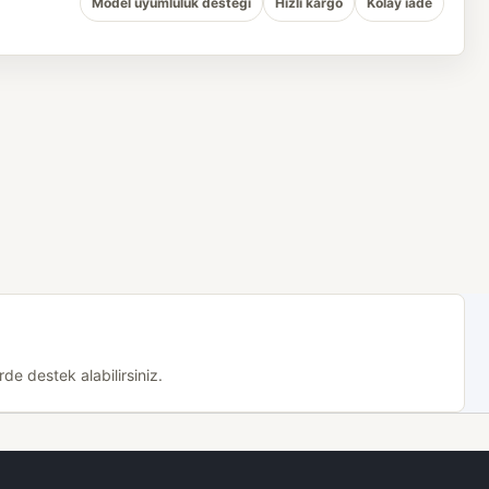
Model uyumluluk desteği
Hızlı kargo
Kolay iade
de destek alabilirsiniz.