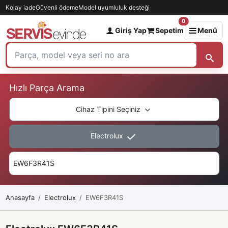
Kolay iade
Güvenli ödeme
Model uyumluluk desteği
0
Giriş Yap
Sepetim
Menü
Hızlı Parça Arama
Cihaz Tipini Seçiniz
Electrolux
Anasayfa
Electrolux
EW6F3R41S