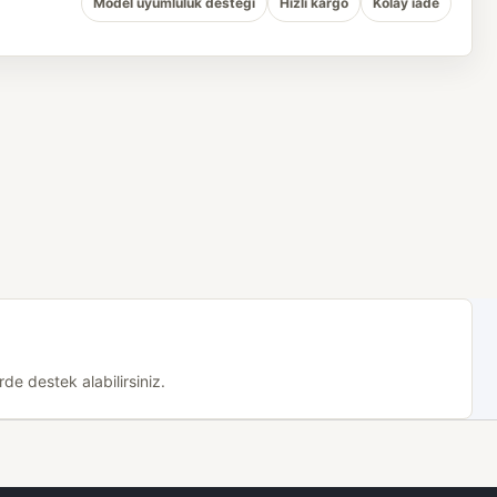
Model uyumluluk desteği
Hızlı kargo
Kolay iade
de destek alabilirsiniz.