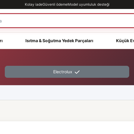
Kolay iade
Güvenli ödeme
Model uyumluluk desteği
rı
Isıtma & Soğutma Yedek Parçaları
Küçük Ev
Electrolux