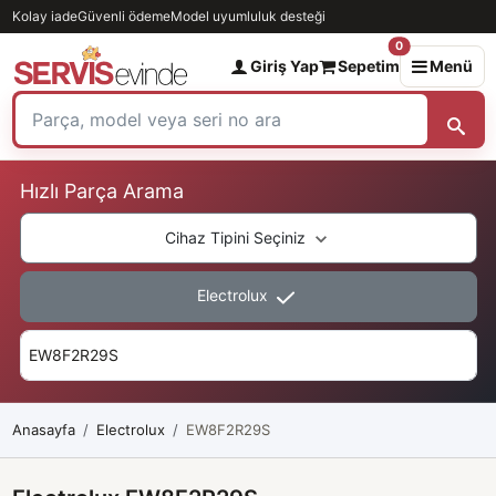
Kolay iade
Güvenli ödeme
Model uyumluluk desteği
0
Giriş Yap
Sepetim
Menü
Hızlı Parça Arama
Cihaz Tipini Seçiniz
Electrolux
Anasayfa
Electrolux
EW8F2R29S