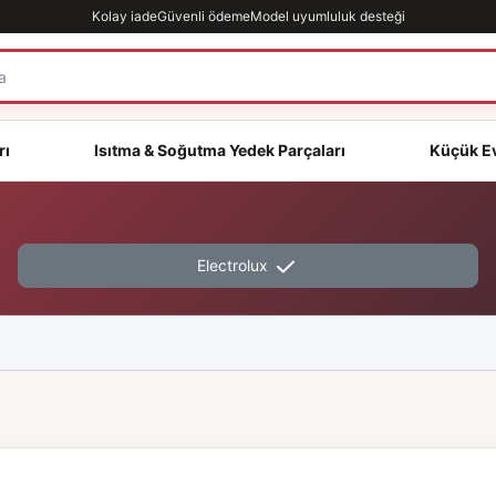
Kolay iade
Güvenli ödeme
Model uyumluluk desteği
rı
Isıtma & Soğutma Yedek Parçaları
Küçük Ev
Electrolux