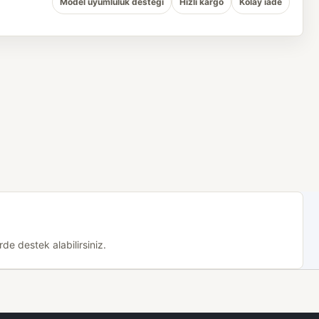
Model uyumluluk desteği
Hızlı kargo
Kolay iade
de destek alabilirsiniz.