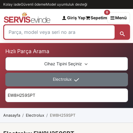
Kolay iade
Güvenli ödeme
Model uyumluluk desteği
0
Giriş Yap
Sepetim
Menü
Hızlı Parça Arama
Cihaz Tipini Seçiniz
Electrolux
Anasayfa
Electrolux
EW8H259SPT