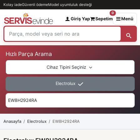
Kolay iade
Güvenli ödeme
Model uyumluluk desteği
0
Giriş Yap
Sepetim
Menü
Hızlı Parça Arama
Cihaz Tipini Seçiniz
Electrolux
Anasayfa
Electrolux
EW8H2924RA