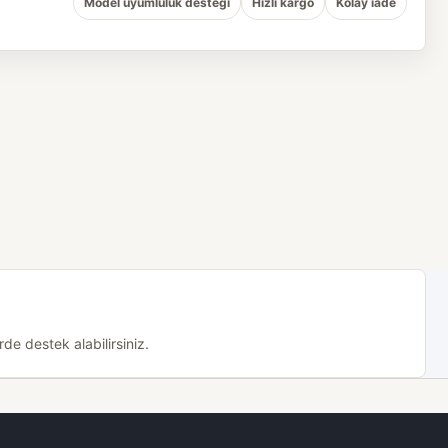
Model uyumluluk desteği
Hızlı kargo
Kolay iade
de destek alabilirsiniz.