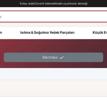
Kolay iade
Güvenli ödeme
Model uyumluluk desteği
rı
Isıtma & Soğutma Yedek Parçaları
Küçük Ev
Electrolux