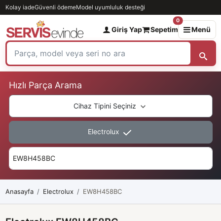
Kolay iade
Güvenli ödeme
Model uyumluluk desteği
0
Giriş Yap
Sepetim
Menü
Hızlı Parça Arama
Cihaz Tipini Seçiniz
Electrolux
Anasayfa
Electrolux
EW8H458BC