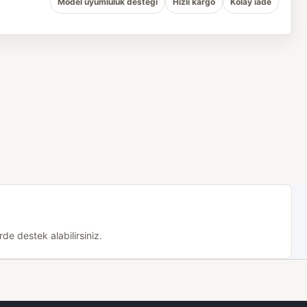
Model uyumluluk desteği
Hızlı kargo
Kolay iade
de destek alabilirsiniz.