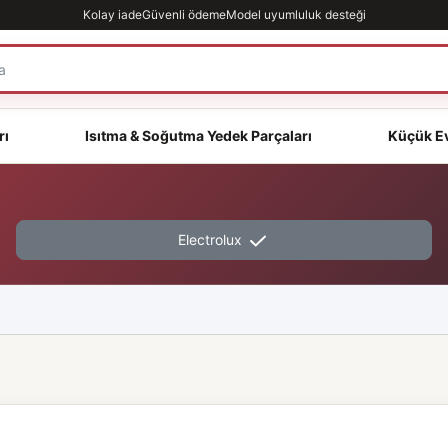
Kolay iade
Güvenli ödeme
Model uyumluluk desteği
rı
Isıtma & Soğutma Yedek Parçaları
Küçük Ev
Electrolux