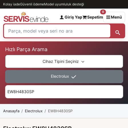
Kolay iade
Güvenli ödeme
Model uyumluluk desteği
0
Giriş Yap
Sepetim
Menü
Hızlı Parça Arama
Cihaz Tipini Seçiniz
Electrolux
Anasayfa
Electrolux
EW8H4830SP