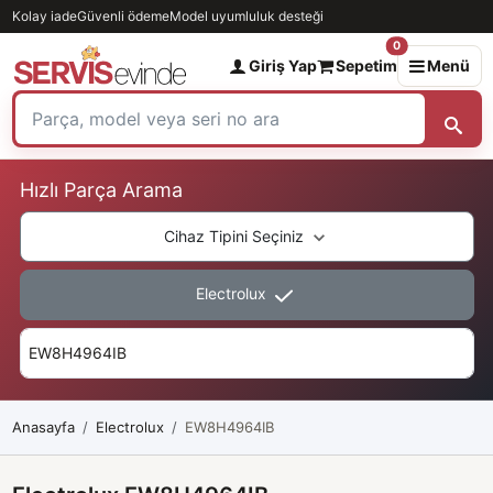
Kolay iade
Güvenli ödeme
Model uyumluluk desteği
0
Giriş Yap
Sepetim
Menü
Hızlı Parça Arama
Cihaz Tipini Seçiniz
Electrolux
Anasayfa
Electrolux
EW8H4964IB