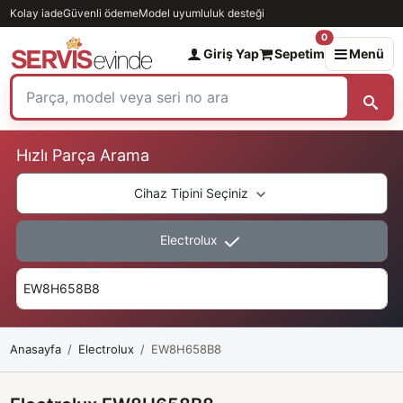
Kolay iade
Güvenli ödeme
Model uyumluluk desteği
0
Giriş Yap
Sepetim
Menü
Hızlı Parça Arama
Cihaz Tipini Seçiniz
Electrolux
Anasayfa
Electrolux
EW8H658B8