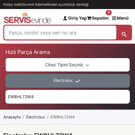
Kolay iade
Güvenli ödeme
Model uyumluluk desteği
0
Giriş Yap
Sepetim
Menü
Hızlı Parça Arama
Cihaz Tipini Seçiniz
Electrolux
Anasayfa
Electrolux
EW8HL72W4