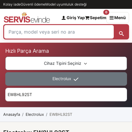
Kolay iade
Güvenli ödeme
Model uyumluluk desteği
0
Giriş Yap
Sepetim
Menü
Hızlı Parça Arama
Cihaz Tipini Seçiniz
Electrolux
Anasayfa
Electrolux
EW8HL92ST