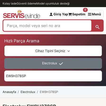
Kolay iade
Güvenli ödeme
Model uyumluluk desteği
0
Giriş Yap
Sepetim
Menü
Hızlı Parça Arama
Cihaz Tipini Seçiniz
Electrolux
Anasayfa
Electrolux
EW9H378SP