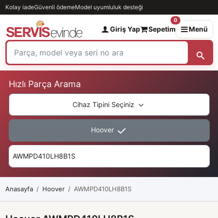
Kolay iade
Güvenli ödeme
Model uyumluluk desteği
0
Giriş Yap
Sepetim
Menü
Hızlı Parça Arama
Cihaz Tipini Seçiniz
Hoover
Anasayfa
Hoover
AWMPD410LH8B1S