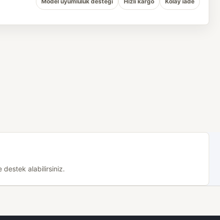
Model uyumluluk desteği
Hızlı kargo
Kolay iade
destek alabilirsiniz.