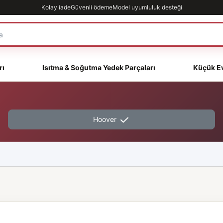
Kolay iade
Güvenli ödeme
Model uyumluluk desteği
rı
Isıtma & Soğutma Yedek Parçaları
Küçük Ev
Hoover