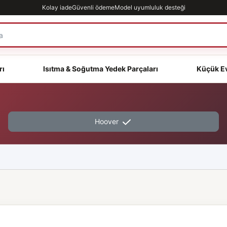
Kolay iade
Güvenli ödeme
Model uyumluluk desteği
rı
Isıtma & Soğutma Yedek Parçaları
Küçük Ev
Hoover