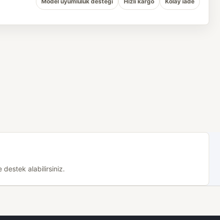
Model uyumluluk desteği
Hızlı kargo
Kolay iade
destek alabilirsiniz.