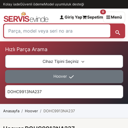
Kolay iade
Güvenli ödeme
Model uyumluluk desteği
0
Giriş Yap
Sepetim
Menü
Hızlı Parça Arama
Cihaz Tipini Seçiniz
Hoover
Anasayfa
Hoover
DOHC9913NA237