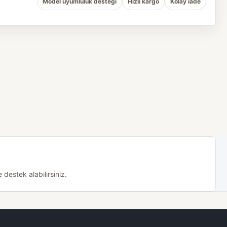
Model uyumluluk desteği
Hızlı kargo
Kolay iade
destek alabilirsiniz.