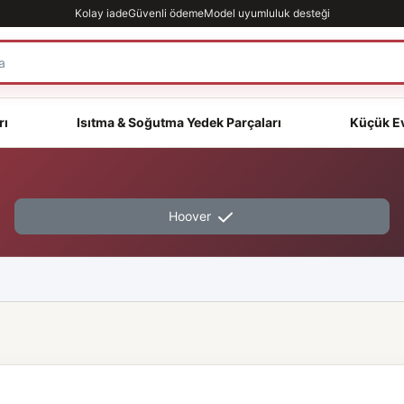
Kolay iade
Güvenli ödeme
Model uyumluluk desteği
rı
Isıtma & Soğutma Yedek Parçaları
Küçük Ev
Hoover