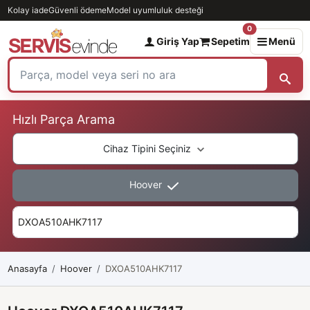
Kolay iade
Güvenli ödeme
Model uyumluluk desteği
0
Giriş Yap
Sepetim
Menü
Hızlı Parça Arama
Cihaz Tipini Seçiniz
Hoover
Anasayfa
Hoover
DXOA510AHK7117