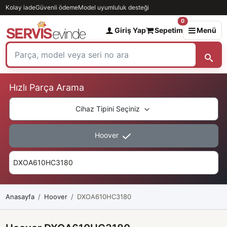
Kolay iade
Güvenli ödeme
Model uyumluluk desteği
0
Giriş Yap
Sepetim
Menü
Hızlı Parça Arama
Cihaz Tipini Seçiniz
Hoover
Anasayfa
Hoover
DXOA610HC3180