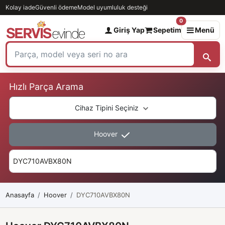
Kolay iade
Güvenli ödeme
Model uyumluluk desteği
0
Giriş Yap
Sepetim
Menü
Hızlı Parça Arama
Cihaz Tipini Seçiniz
Hoover
Anasayfa
Hoover
DYC710AVBX80N