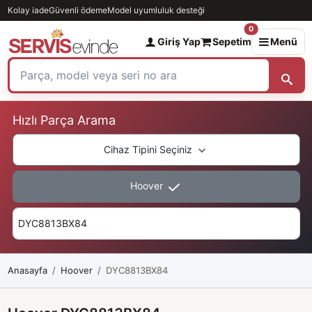
Kolay iade
Güvenli ödeme
Model uyumluluk desteği
0
Giriş Yap
Sepetim
Menü
Hızlı Parça Arama
Cihaz Tipini Seçiniz
Hoover
Anasayfa
Hoover
DYC8813BX84