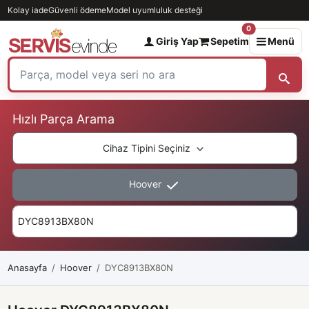
Kolay iade
Güvenli ödeme
Model uyumluluk desteği
0
Giriş Yap
Sepetim
Menü
Hızlı Parça Arama
Cihaz Tipini Seçiniz
Hoover
Anasayfa
Hoover
DYC8913BX80N