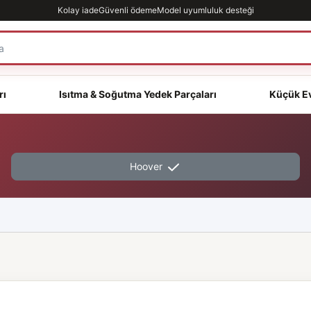
Kolay iade
Güvenli ödeme
Model uyumluluk desteği
rı
Isıtma & Soğutma Yedek Parçaları
Küçük Ev
Hoover