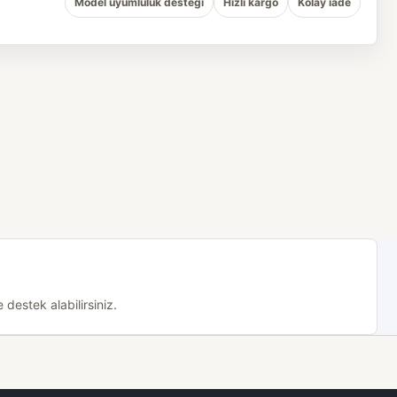
Model uyumluluk desteği
Hızlı kargo
Kolay iade
destek alabilirsiniz.