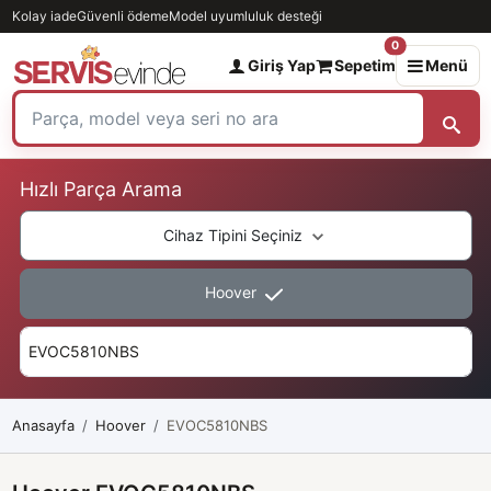
Kolay iade
Güvenli ödeme
Model uyumluluk desteği
0
Giriş Yap
Sepetim
Menü
Hızlı Parça Arama
Cihaz Tipini Seçiniz
Hoover
Anasayfa
Hoover
EVOC5810NBS