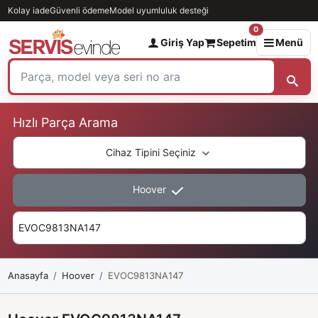
Kolay iade
Güvenli ödeme
Model uyumluluk desteği
0
Giriş Yap
Sepetim
Menü
Hızlı Parça Arama
Cihaz Tipini Seçiniz
Hoover
Anasayfa
Hoover
EVOC9813NA147