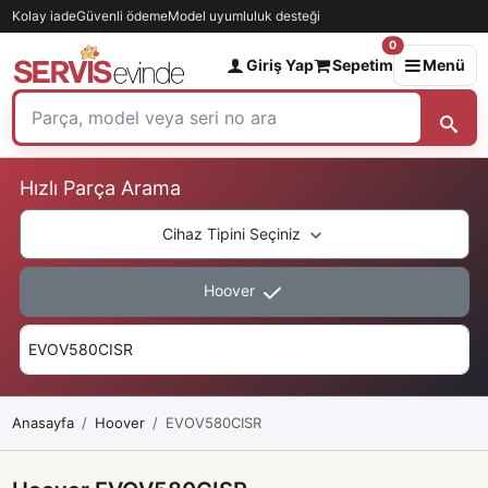
Kolay iade
Güvenli ödeme
Model uyumluluk desteği
0
Giriş Yap
Sepetim
Menü
Hızlı Parça Arama
Cihaz Tipini Seçiniz
Hoover
Anasayfa
Hoover
EVOV580CISR