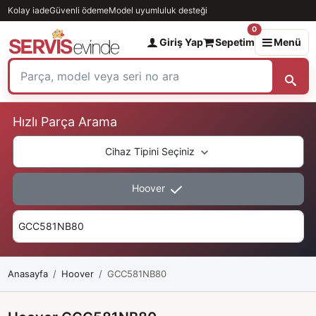
Kolay iade
Güvenli ödeme
Model uyumluluk desteği
0
Giriş Yap
Sepetim
Menü
Hızlı Parça Arama
Cihaz Tipini Seçiniz
Hoover
Anasayfa
Hoover
GCC581NB80