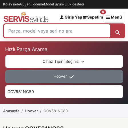
Kolay iade
Güvenli ödeme
Model uyumluluk desteği
0
Giriş Yap
Sepetim
Menü
Hızlı Parça Arama
Cihaz Tipini Seçiniz
Hoover
Anasayfa
Hoover
GCV581NC80