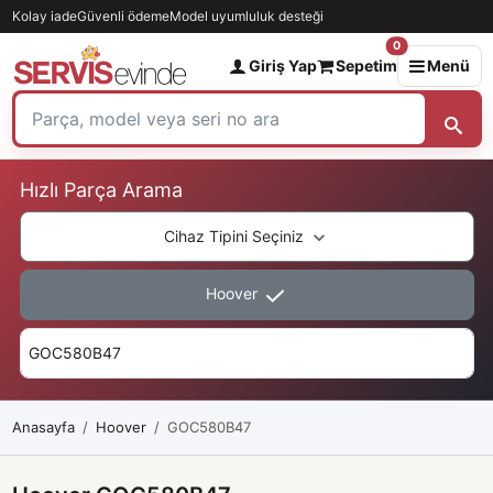
Kolay iade
Güvenli ödeme
Model uyumluluk desteği
0
Giriş Yap
Sepetim
Menü
Hızlı Parça Arama
Cihaz Tipini Seçiniz
Hoover
Anasayfa
Hoover
GOC580B47