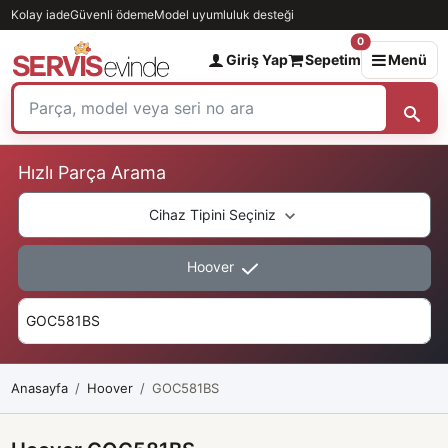
Kolay iade
Güvenli ödeme
Model uyumluluk desteği
0
Giriş Yap
Sepetim
Menü
Hızlı Parça Arama
Cihaz Tipini Seçiniz
Hoover
Anasayfa
Hoover
GOC581BS