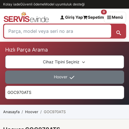
Kolay iade
Güvenli ödeme
Model uyumluluk desteği
0
Giriş Yap
Sepetim
Menü
Hızlı Parça Arama
Cihaz Tipini Seçiniz
Hoover
Anasayfa
Hoover
GOC970ATS