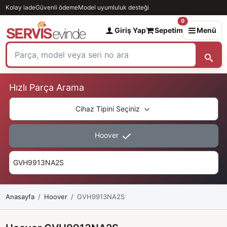
Kolay iade
Güvenli ödeme
Model uyumluluk desteği
0
Giriş Yap
Sepetim
Menü
Hızlı Parça Arama
Cihaz Tipini Seçiniz
Hoover
Anasayfa
Hoover
GVH9913NA2S