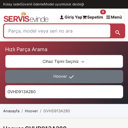
Kolay iade
Güvenli ödeme
Model uyumluluk desteği
0
Giriş Yap
Sepetim
Menü
Hızlı Parça Arama
Cihaz Tipini Seçiniz
Hoover
Anasayfa
Hoover
GVHD913A280