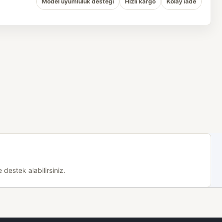
Model uyumluluk desteği
Hızlı kargo
Kolay iade
destek alabilirsiniz.