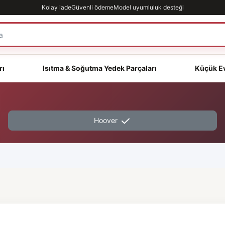
Kolay iade
Güvenli ödeme
Model uyumluluk desteği
rı
Isıtma & Soğutma Yedek Parçaları
Küçük Ev
Hoover