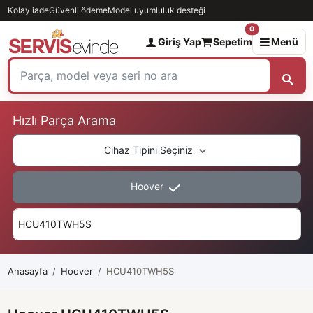
Kolay iade
Güvenli ödeme
Model uyumluluk desteği
0
Giriş Yap
Sepetim
Menü
Hızlı Parça Arama
Cihaz Tipini Seçiniz
Hoover
Anasayfa
Hoover
HCU410TWH5S