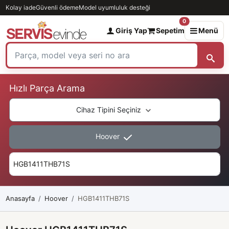
Kolay iade
Güvenli ödeme
Model uyumluluk desteği
0
Giriş Yap
Sepetim
Menü
Hızlı Parça Arama
Cihaz Tipini Seçiniz
Hoover
Anasayfa
Hoover
HGB1411THB71S