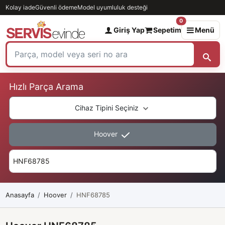
Kolay iade
Güvenli ödeme
Model uyumluluk desteği
0
Giriş Yap
Sepetim
Menü
Hızlı Parça Arama
Cihaz Tipini Seçiniz
Hoover
Anasayfa
Hoover
HNF68785