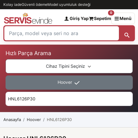
Kolay iade
Güvenli ödeme
Model uyumluluk desteği
0
Giriş Yap
Sepetim
Menü
Hızlı Parça Arama
Cihaz Tipini Seçiniz
Hoover
Anasayfa
Hoover
HNL6126P30