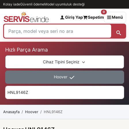
Kolay iade
Güvenli ödeme
Model uyumluluk desteği
0
Giriş Yap
Sepetim
Menü
Hızlı Parça Arama
Cihaz Tipini Seçiniz
Hoover
Anasayfa
Hoover
HNL9146Z