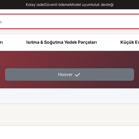
Kolay iade
Güvenli ödeme
Model uyumluluk desteği
rı
Isıtma & Soğutma Yedek Parçaları
Küçük Ev
Hoover