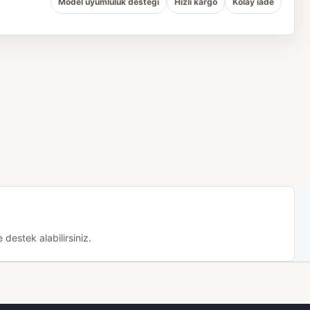
Model uyumluluk desteği
Hızlı kargo
Kolay iade
destek alabilirsiniz.